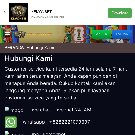
×
KEMONBET
Download
KEMONBET Mobile App
MASUK
DAFTAR
Hubungi Kami
BERANDA
Hubungi Kami
Customer service kami tersedia 24 jam selama 7 hari.
Kami akan terus melayani Anda kapan pun dan di
manapun Anda berada. Cukup kontak kami akan
langsung menyapa Anda. Silakan pilih layanan
customer service yang tersedia.
Live chat : Livechat 24JAM
whatsapp : +6282221079397
Line : kemonbet