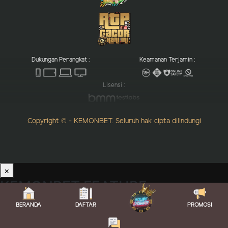
Dukungan Perangkat :
Keamanan Terjamin :
Lisensi :
Copyright © - KEMONBET. Seluruh hak cipta dilindungi
×
KEMONBET FEATURE
RTP Live Akurat Kemonbet
BERANDA
DAFTAR
PROMOSI
Turnamen Turn Over Kemonbet