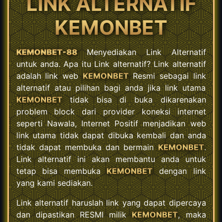
LINK ALTERNATIF
KEMONBET
KEMONBET-88
Menyediakan Link Alternatif
untuk anda. Apa itu Link alternatif? Link alternatif
adalah link web
KEMONBET
Resmi sebagai link
alternatif atau pilihan bagi anda jika link utama
KEMONBET
tidak bisa di buka dikarenakan
problem block dari provider koneksi internet
seperti Nawala, Internet Positif menjadikan web
link utama tidak dapat dibuka kembali dan anda
tidak dapat membuka dan bermain
KEMONBET
.
Link alternatif ini akan membantu anda untuk
tetap bisa membuka
KEMONBET
dengan link
yang kami sediakan.
Link alternatif haruslah link yang dapat dipercaya
dan dipastikan RESMI milik
KEMONBET
, maka