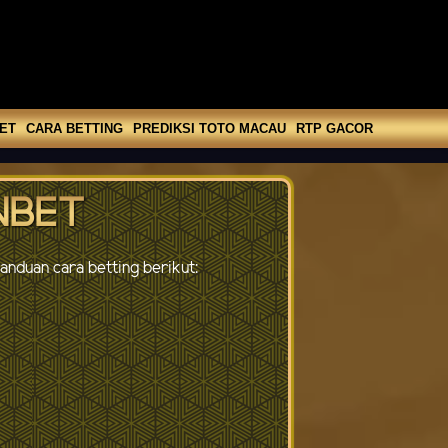
ET
CARA BETTING
PREDIKSI TOTO MACAU
RTP GACOR
NBET
anduan cara betting berikut: