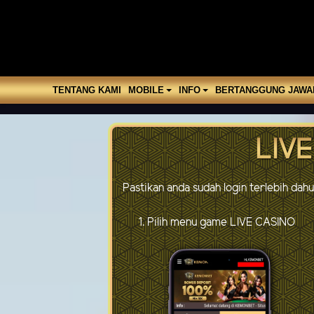
TENTANG KAMI
MOBILE
INFO
BERTANGGUNG JAWA
LIV
Pastikan anda sudah login terlebih da
Pilih menu game LIVE CASINO