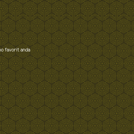
no favorit anda