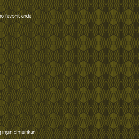
no favorit anda
 ingin dimainkan