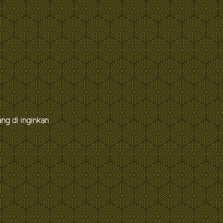
ang di inginkan