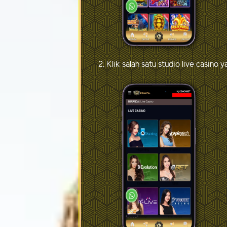
Klik salah satu studio live casino y