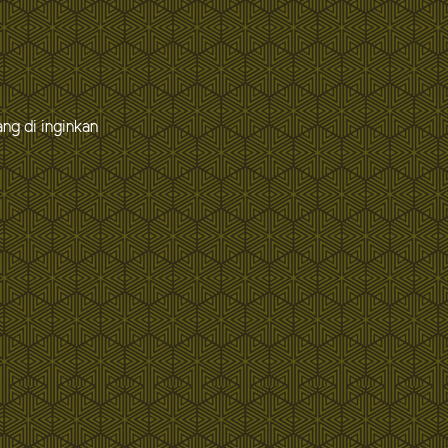
ang di inginkan