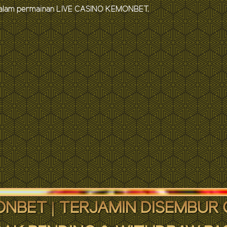
 dalam permainan LIVE CASINO KEMONBET.
NBET | TERJAMIN DISEMBUR