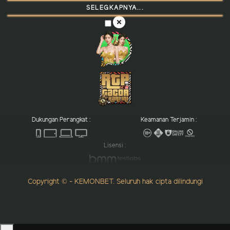
SELEGKAPNYA...
Dukungan Perangkat :
Keamanan Terjamin :
Lisensi :
Copyright © - KEMONBET. Seluruh hak cipta dilindungi